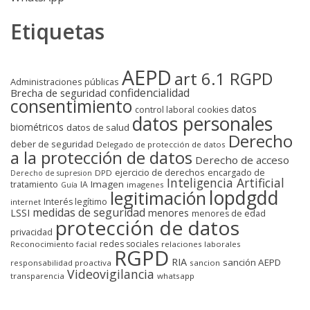
Etiquetas
AEPD
art 6.1 RGPD
Administraciones públicas
confidencialidad
Brecha de seguridad
consentimiento
datos
control laboral
cookies
datos personales
biométricos
datos de salud
Derecho
deber de seguridad
Delegado de protección de datos
a la protección de datos
Derecho de acceso
ejercicio de derechos
encargado de
DPD
Derecho de supresion
Inteligencia Artificial
Imagen
tratamiento
IA
imagenes
Guía
lopdgdd
legitimación
Interés legítimo
internet
medidas de seguridad
LSSI
menores
menores de edad
protección de datos
privacidad
redes sociales
Reconocimiento facial
relaciones laborales
RGPD
RIA
sanción AEPD
responsabilidad proactiva
sancion
Videovigilancia
transparencia
whatsapp