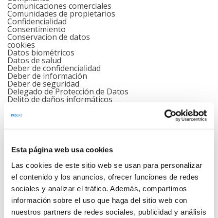
Comunicaciones comerciales
Comunidades de propietarios
Confidencialidad
Consentimiento
Conservacion de datos
cookies
Datos biométricos
Datos de salud
Deber de confidencialidad
Deber de información
Deber de seguridad
Delegado de Protección de Datos
Delito de daños informáticos
Deportes
Derecho de acceso
Derecho de supresion
Derechos
Destrucción segura de documentación
Detectives Privados
Esta página web usa cookies
Directrices CEPD
eIDAS
Las cookies de este sitio web se usan para personalizar
Ejecución del contrato
Ejercicio de derecho de acceso
el contenido y los anuncios, ofrecer funciones de redes
Encargado del tratamiento
sociales y analizar el tráfico. Además, compartimos
ENISA
Envío nóminas vía email
información sobre el uso que haga del sitio web con
Esquema Nacional de Seguridad
nuestros partners de redes sociales, publicidad y análisis
Estafas y suplantación de identidad