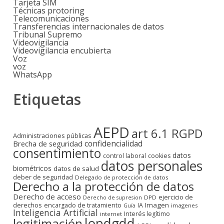
Tarjeta SIM
Técnicas protoring
Telecomunicaciones
Transferencias internacionales de datos
Tribunal Supremo
Videovigilancia
Videovigilancia encubierta
Voz
voz
WhatsApp
Etiquetas
AEPD
art 6.1 RGPD
Administraciones públicas
confidencialidad
Brecha de seguridad
consentimiento
datos
control laboral
cookies
datos personales
biométricos
datos de salud
deber de seguridad
Delegado de protección de datos
Derecho a la protección de datos
Derecho de acceso
ejercicio de
DPD
Derecho de supresion
derechos
Imagen
encargado de tratamiento
IA
imagenes
Guía
Inteligencia Artificial
Interés legítimo
internet
lopdgdd
legitimación