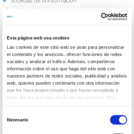
Sociedad de la información
Software libre
Esta página web usa cookies
Las cookies de este sitio web se usan para personalizar
el contenido y los anuncios, ofrecer funciones de redes
sociales y analizar el tráfico. Además, compartimos
Por qué el derecho informático
información sobre el uso que haga del sitio web con
Desde la aparición de la
informática
como un
nuestros partners de redes sociales, publicidad y análisis
fenómeno, ésta ha sido benéfica en las distintas
web, quienes pueden combinarla con otra información
áreas de la ciencia y la cultura. La tecnología
que les haya proporcionado o que hayan recopilado a
siempre ha sido gran aliada del ser humano, pero
partir del uso que haya hecho de sus servicios. Mas
¿qué pasa cuando ésta se pone al servicio de la
información, pulsando
aquí
.
delincuencia? Precisamente eso es lo que ha
Selección
ocurrido, ahora los delincuentes utilizan éste
Necesario
de
medio para consumar sus actos delictuosos,
consentimiento
puedes crear una cuenta de usuario, lo cual tiene