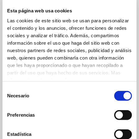
tecnología que facilita y sistematiza el
cumplimiento de obligaciones ha creado y
Esta página web usa cookies
desarrollado soluciones que han supuesto
importantes ahorros y significativas mejoras en la
Las cookies de este sitio web se usan para personalizar
llevanza de registros, inventarios, documentos y
el contenido y los anuncios, ofrecer funciones de redes
muchas de las obligaciones derivadas de la ley.
sociales y analizar el tráfico. Además, compartimos
Promoviendo la comunicación transparente y
información sobre el uso que haga del sitio web con
abierta entre las aplicaciones de gestión más
nuestros partners de redes sociales, publicidad y análisis
comunes en medianas y grandes empresas con
web, quienes pueden combinarla con otra información
los sistemas de gestión y seguimiento de PRODAT.
que les haya proporcionado o que hayan recopilado a
Consiguiendo sus clientes importantes ventajas
partir del uso que haya hecho de sus servicios. Mas
competitivas gracias al riguroso cumplimiento de la
información, pulsando
aquí
.
LOPD.
Selección
Necesario
de
La implantación de PRODAT en Asturias en el año
consentimiento
2006 ha aportado un importante impulso a
empresas e instituciones que han confiado en
Preferencias
nosotros su adecuación y soporte en un ámbito
desconocido y complejo. Todo este desarrollo se
debe al esfuerzo contínuo del equipo humano de
Estadística