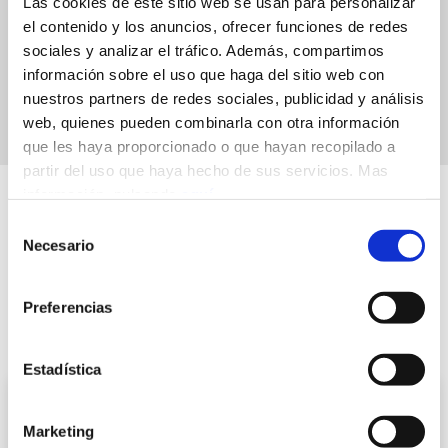
Las cookies de este sitio web se usan para personalizar
competitivas gracias al riguroso cumplimiento de la
el contenido y los anuncios, ofrecer funciones de redes
LOPD.
sociales y analizar el tráfico. Además, compartimos
información sobre el uso que haga del sitio web con
nuestros partners de redes sociales, publicidad y análisis
web, quienes pueden combinarla con otra información
que les haya proporcionado o que hayan recopilado a
partir del uso que haya hecho de sus servicios. Mas
información, pulsando
aquí
.
Selección
Necesario
de
No te pierdas
consentimiento
nuestras novedades
Preferencias
Estadística
Transparencia en IA: cómo cumplir con el
Marketing
artículo 50 del RIA