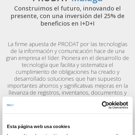
Construimos el futuro, innovando el
presente, con una inversión del 25% de
beneficios en I+D+I
La firme apuesta de PRODAT por las tecnologías
de la información y comunicación hace de una
gran empresa el líder. Pionera en el desarrollo de
tecnología que facilita y sistematiza el
cumplimiento de obligaciones ha creado y
desarrollado soluciones que han supuesto
importantes ahorros y significativas mejoras en la
llevanza de registros, inventarios, documentos y
muchas de las obligaciones derivadas de la ley.
Promoviendo la comunicación transparente y
abierta entre las aplicaciones de gestión más
comunes en medianas y grandes empresas con
los sistemas de gestión y seguimiento de PRODAT.
Esta página web usa cookies
Consiguiendo sus clientes importantes ventajas