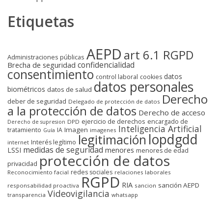
Etiquetas
AEPD
art 6.1 RGPD
Administraciones públicas
confidencialidad
Brecha de seguridad
consentimiento
datos
control laboral
cookies
datos personales
biométricos
datos de salud
Derecho
deber de seguridad
Delegado de protección de datos
a la protección de datos
Derecho de acceso
ejercicio de derechos
encargado de
DPD
Derecho de supresion
Inteligencia Artificial
Imagen
tratamiento
IA
imagenes
Guía
lopdgdd
legitimación
Interés legítimo
internet
medidas de seguridad
LSSI
menores
menores de edad
protección de datos
privacidad
redes sociales
Reconocimiento facial
relaciones laborales
RGPD
RIA
sanción AEPD
responsabilidad proactiva
sancion
Videovigilancia
transparencia
whatsapp