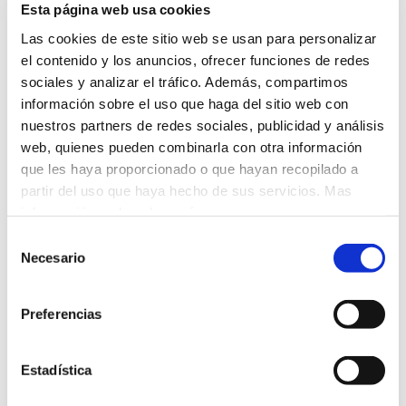
Esta página web usa cookies
Las cookies de este sitio web se usan para personalizar
el contenido y los anuncios, ofrecer funciones de redes
sociales y analizar el tráfico. Además, compartimos
información sobre el uso que haga del sitio web con
nuestros partners de redes sociales, publicidad y análisis
web, quienes pueden combinarla con otra información
que les haya proporcionado o que hayan recopilado a
partir del uso que haya hecho de sus servicios. Mas
información, pulsando
aquí
.
Selección
Necesario
de
consentimiento
El interés legítimo como
Preferencias
base de licitud del
tratamiento: claves prácticas
Estadística
a la luz de distintas