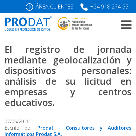
Skip
ÁREA CLIENTES
+34 918 274 351
to
content
El registro de jornada
mediante geolocalización y
dispositivos personales:
análisis de su licitud en
empresas y centros
educativos.
07/05/2026
Escrito por
Prodat - Consultores y Auditores
Informáticos Prodat S.A.