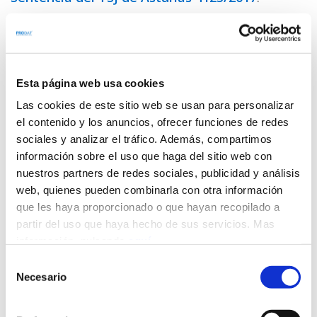
La dificultad definitiva: uso de dispositivos
personales y geolocalización
.
Cuando se combinan la geolocalización del
trabajador y el uso de su dispositivo personal,
Esta página web usa cookies
el
nivel de intrusismo en la privacidad
del
Las cookies de este sitio web se usan para personalizar
empleado
se multiplica
.
el contenido y los anuncios, ofrecer funciones de redes
sociales y analizar el tráfico. Además, compartimos
El acceso a la ubicación del trabajador desde su
información sobre el uso que haga del sitio web con
dispositivo privado supone difuminar la
nuestros partners de redes sociales, publicidad y análisis
frontera entre la vida laboral y la personal,
web, quienes pueden combinarla con otra información
además de que supone un aumento del riesgo
que les haya proporcionado o que hayan recopilado a
del control a los trabajadores fuera de su
horario de trabajo, menoscabando su derecho a
partir del uso que haya hecho de sus servicios. Mas
la privacidad.
información, pulsando
aquí
.
Selección
En estos supuestos, el juicio de
Necesario
de
proporcionalidad debe ser especialmente
consentimiento
riguroso. En este sentido, la
Audiencia