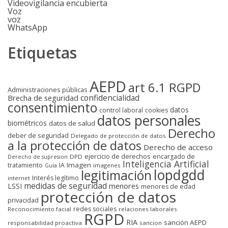
Videovigilancia encubierta
Voz
voz
WhatsApp
Etiquetas
AEPD
art 6.1 RGPD
Administraciones públicas
confidencialidad
Brecha de seguridad
consentimiento
datos
control laboral
cookies
datos personales
biométricos
datos de salud
Derecho
deber de seguridad
Delegado de protección de datos
a la protección de datos
Derecho de acceso
ejercicio de derechos
encargado de
DPD
Derecho de supresion
Inteligencia Artificial
Imagen
tratamiento
IA
imagenes
Guía
lopdgdd
legitimación
Interés legítimo
internet
medidas de seguridad
LSSI
menores
menores de edad
protección de datos
privacidad
redes sociales
Reconocimiento facial
relaciones laborales
RGPD
RIA
sanción AEPD
responsabilidad proactiva
sancion