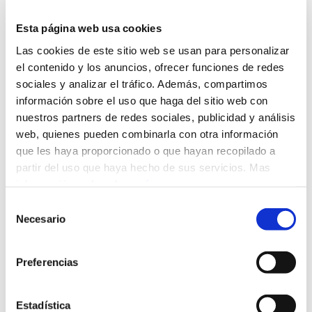
¡LA AEPD CONTINÚA
Esta página web usa cookies
AVISANDO! DEBEMOS SER
Las cookies de este sitio web se usan para personalizar
DILIGENTES CUANDO UN
el contenido y los anuncios, ofrecer funciones de redes
INTERESADO NOS SOLICITA
sociales y analizar el tráfico. Además, compartimos
información sobre el uso que haga del sitio web con
LA BAJA DE LOS ENVÍOS
nuestros partners de redes sociales, publicidad y análisis
PUBLICITARIOS
web, quienes pueden combinarla con otra información
que les haya proporcionado o que hayan recopilado a
partir del uso que haya hecho de sus servicios. Mas
08/05/2023
información, pulsando
aquí
.
Escrito por
Ana Domínguez
Selección
Necesario
de
Leer más
consentimiento
Preferencias
Estadística