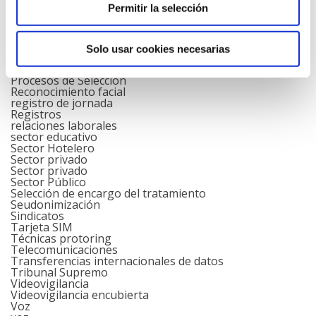
Página web
Permitir la selección
Personas Fallecidas
Plataformas digitales
Prevalencia del derecho a la protección de datos
Prevención de riesgos laborales
Solo usar cookies necesarias
Principio de exactitud
Principio de licitud
Procesos de Selección
Reconocimiento facial
registro de jornada
Registros
relaciones laborales
sector educativo
Sector Hotelero
Sector privado
Sector privado
Sector Público
Selección de encargo del tratamiento
Seudonimización
Sindicatos
Tarjeta SIM
Técnicas protoring
Telecomunicaciones
Transferencias internacionales de datos
Tribunal Supremo
Videovigilancia
Videovigilancia encubierta
Voz