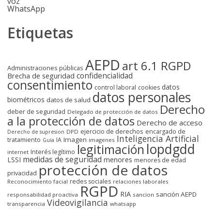
voz
WhatsApp
Etiquetas
AEPD
art 6.1 RGPD
Administraciones públicas
confidencialidad
Brecha de seguridad
consentimiento
datos
control laboral
cookies
datos personales
biométricos
datos de salud
Derecho
deber de seguridad
Delegado de protección de datos
a la protección de datos
Derecho de acceso
ejercicio de derechos
encargado de
DPD
Derecho de supresion
Inteligencia Artificial
Imagen
tratamiento
IA
imagenes
Guía
lopdgdd
legitimación
Interés legítimo
internet
medidas de seguridad
LSSI
menores
menores de edad
protección de datos
privacidad
redes sociales
Reconocimiento facial
relaciones laborales
RGPD
RIA
sanción AEPD
responsabilidad proactiva
sancion
Videovigilancia
transparencia
whatsapp