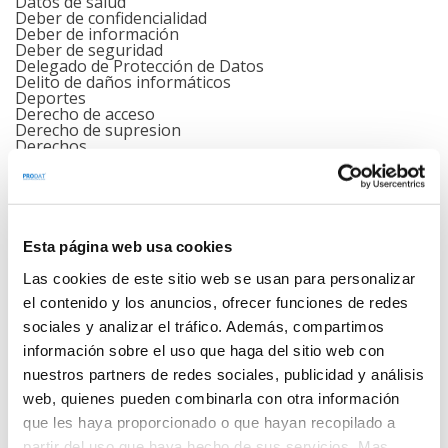
Datos de salud
Deber de confidencialidad
Deber de información
Deber de seguridad
Delegado de Protección de Datos
Delito de daños informáticos
Deportes
Derecho de acceso
Derecho de supresion
Derechos
Destrucción segura de documentación
Detectives Privados
Directrices CEPD
eIDAS
Ejecución del contrato
Ejercicio de derecho de acceso
Esta página web usa cookies
Encargado del tratamiento
ENISA
Las cookies de este sitio web se usan para personalizar
Envío nóminas vía email
el contenido y los anuncios, ofrecer funciones de redes
Esquema Nacional de Seguridad
Estafas y suplantación de identidad
sociales y analizar el tráfico. Además, compartimos
Evaluación de Impacto
información sobre el uso que haga del sitio web con
Farmacias
Fuerzas y Cuerpos de Seguridad del Estado
nuestros partners de redes sociales, publicidad y análisis
Geolocalización
web, quienes pueden combinarla con otra información
Guía APDCAT Colegios Profesionales
Guías
que les haya proporcionado o que hayan recopilado a
HIstoria clinica
partir del uso que haya hecho de sus servicios. Mas