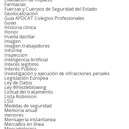
Farmacias
Fuerzas y Cuerpos de Seguridad del Estado
Geolocalización
Guía APDCAT Colegios Profesionales
Guías
HIstoria clinica
Honor
Huella dactilar
Imagen
Imagen trabajadores
Informe
Inspeccion
Inteligencia Artificial
Interes legitimo
Interés Público
Investigación y ejecución de infracciones penales
Legislación Europea
Ley de Datos
Ley Whistleblowing
Licitud del tratamiento
Lista Robinson
LSSI
Medidas de seguridad
Memoria anual
menores
Mensajeria instantanea
Mercados en línea
Mercadotecnia