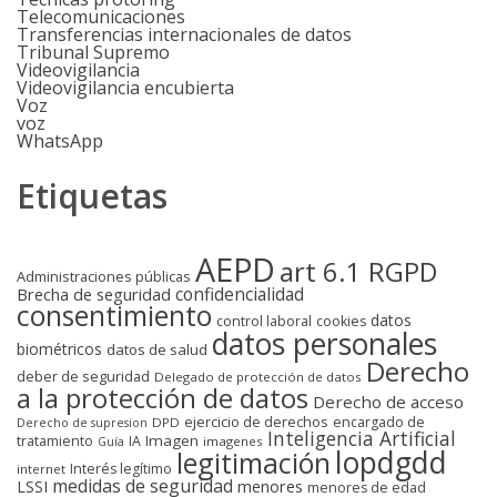
Telecomunicaciones
Transferencias internacionales de datos
Tribunal Supremo
Videovigilancia
Videovigilancia encubierta
Voz
voz
WhatsApp
Etiquetas
AEPD
art 6.1 RGPD
Administraciones públicas
confidencialidad
Brecha de seguridad
consentimiento
datos
control laboral
cookies
datos personales
biométricos
datos de salud
Derecho
deber de seguridad
Delegado de protección de datos
a la protección de datos
Derecho de acceso
ejercicio de derechos
encargado de
DPD
Derecho de supresion
Inteligencia Artificial
Imagen
tratamiento
IA
imagenes
Guía
lopdgdd
legitimación
Interés legítimo
internet
medidas de seguridad
LSSI
menores
menores de edad