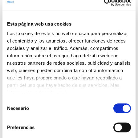
Esta página web usa cookies
Las cookies de este sitio web se usan para personalizar
el contenido y los anuncios, ofrecer funciones de redes
sociales y analizar el tráfico. Además, compartimos
información sobre el uso que haga del sitio web con
nuestros partners de redes sociales, publicidad y análisis
GUÍA SOBRE EL USO DE
web, quienes pueden combinarla con otra información
que les haya proporcionado o que hayan recopilado a
COOKIES DE LA AEPD:
partir del uso que haya hecho de sus servicios. Mas
ÚLTIMA ACTUALIZACIÓN
información, pulsando
aquí
.
(2023)
Selección
Necesario
de
consentimiento
28/07/2023
Escrito por
David Orellana
Preferencias