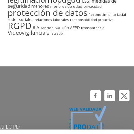
medidas de
LSSI
seguridad
menores
privacidad
menores de edad
protección de datos
Reconocimiento facial
redes sociales
relaciones laborales
responsabilidad proactiva
RGPD
RIA
sanción AEPD
sancion
transparencia
Videovigilancia
whatsapp
va LOPD