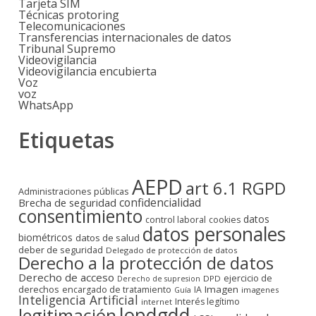
Tarjeta SIM
Técnicas protoring
Telecomunicaciones
Transferencias internacionales de datos
Tribunal Supremo
Videovigilancia
Videovigilancia encubierta
Voz
voz
WhatsApp
Etiquetas
AEPD
art 6.1 RGPD
Administraciones públicas
confidencialidad
Brecha de seguridad
consentimiento
datos
control laboral
cookies
datos personales
biométricos
datos de salud
deber de seguridad
Delegado de protección de datos
Derecho a la protección de datos
Derecho de acceso
ejercicio de
DPD
Derecho de supresion
derechos
Imagen
encargado de tratamiento
IA
imagenes
Guía
Inteligencia Artificial
Interés legítimo
internet
lopdgdd
legitimación