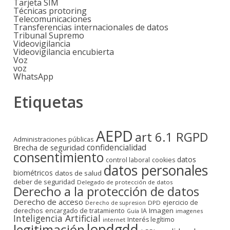
Tarjeta SIM
Técnicas protoring
Telecomunicaciones
Transferencias internacionales de datos
Tribunal Supremo
Videovigilancia
Videovigilancia encubierta
Voz
voz
WhatsApp
Etiquetas
AEPD
art 6.1 RGPD
Administraciones públicas
confidencialidad
Brecha de seguridad
consentimiento
datos
control laboral
cookies
datos personales
biométricos
datos de salud
deber de seguridad
Delegado de protección de datos
Derecho a la protección de datos
Derecho de acceso
ejercicio de
DPD
Derecho de supresion
derechos
Imagen
encargado de tratamiento
IA
imagenes
Guía
Inteligencia Artificial
Interés legítimo
internet
lopdgdd
legitimación