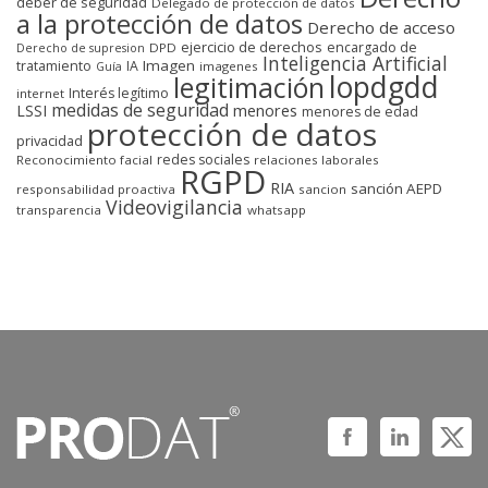
deber de seguridad
Delegado de protección de datos
a la protección de datos
Derecho de acceso
ejercicio de derechos
encargado de
DPD
Derecho de supresion
Inteligencia Artificial
Imagen
tratamiento
IA
imagenes
Guía
lopdgdd
legitimación
Interés legítimo
internet
medidas de seguridad
LSSI
menores
menores de edad
protección de datos
privacidad
redes sociales
Reconocimiento facial
relaciones laborales
RGPD
RIA
sanción AEPD
responsabilidad proactiva
sancion
Videovigilancia
transparencia
whatsapp