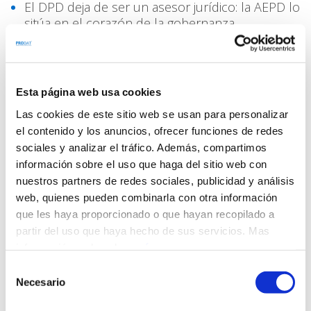
El DPD deja de ser un asesor jurídico: la AEPD lo
sitúa en el corazón de la gobernanza
CUANDO EL ERROR HUMANO DEJA DE SER
UNA EXCUSA: LAS LECCIONES DE LA SANCIÓN
DE 400.000 EUROS DE LA AEPD
Esta página web usa cookies
EL DPD ANTE EL ESPEJO DE LA INDEPENDENCIA:
Las cookies de este sitio web se usan para personalizar
POR QUÉ NO PUEDE SER JUEZ Y PARTE
el contenido y los anuncios, ofrecer funciones de redes
sociales y analizar el tráfico. Además, compartimos
Categorías
información sobre el uso que haga del sitio web con
nuestros partners de redes sociales, publicidad y análisis
Administración pública
web, quienes pueden combinarla con otra información
Administradores de Fincas
que les haya proporcionado o que hayan recopilado a
AEPD
Ámbito Escolar
partir del uso que haya hecho de sus servicios. Mas
Ámbito religioso
información, pulsando
aquí
.
Ámbito sanitario
Anonimización
Selección
Blog
Necesario
de
Brecha de seguridad
BYOD
consentimiento
Canal de denuncias