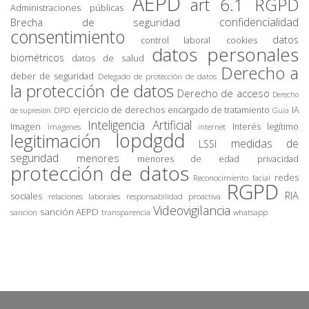
AEPD
art 6.1 RGPD
Administraciones públicas
confidencialidad
Brecha de seguridad
consentimiento
datos
control laboral
cookies
datos personales
biométricos
datos de salud
Derecho a
deber de seguridad
Delegado de protección de datos
la protección de datos
Derecho de acceso
Derecho
ejercicio de derechos
encargado de tratamiento
IA
DPD
de supresion
Guía
Inteligencia Artificial
Imagen
Interés legítimo
imagenes
internet
lopdgdd
legitimación
medidas de
LSSI
seguridad
menores
privacidad
menores de edad
protección de datos
redes
Reconocimiento facial
RGPD
RIA
sociales
relaciones laborales
responsabilidad proactiva
Videovigilancia
sanción AEPD
sancion
transparencia
whatsapp