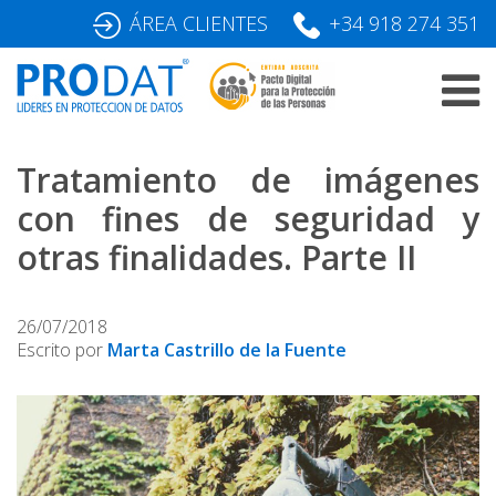
Skip
ÁREA CLIENTES
+34 918 274 351
to
content
Tratamiento de imágenes
con fines de seguridad y
otras finalidades. Parte II
26/07/2018
Escrito por
Marta Castrillo de la Fuente