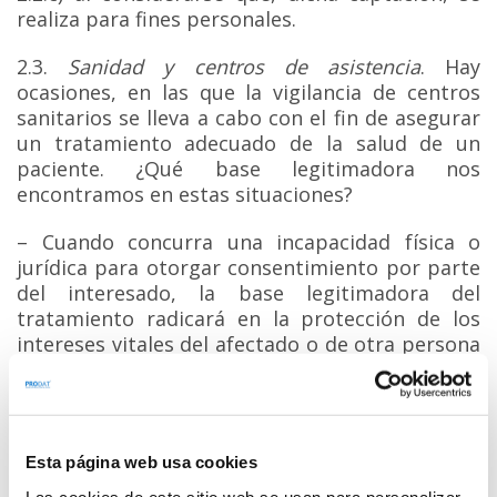
realiza para fines personales.
2.3.
Sanidad y centros de asistencia
. Hay
ocasiones, en las que la vigilancia de centros
sanitarios se lleva a cabo con el fin de asegurar
un tratamiento adecuado de la salud de un
paciente. ¿Qué base legitimadora nos
encontramos en estas situaciones?
– Cuando concurra una incapacidad física o
jurídica para otorgar consentimiento por parte
del interesado, la base legitimadora del
tratamiento radicará en la protección de los
intereses vitales del afectado o de otra persona
física (artículo 9.2.c RGPD).
– Hay otras ocasiones en las que el tratamiento
resulta necesario para fines de medicina
preventiva, diagnóstico médico…etc., siendo
Esta página web usa cookies
esta la base legitimadora (artículo 9.2.h del
Las cookies de este sitio web se usan para personalizar