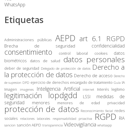
WhatsApp
Etiquetas
AEPD
art 6.1 RGPD
Administraciones públicas
confidencialidad
Brecha de seguridad
consentimiento
datos
control laboral
cookies
datos personales
biométricos
datos de salud
Derecho a
deber de seguridad
Delegado de protección de datos
la protección de datos
Derecho de acceso
Derecho
ejercicio de derechos
encargado de tratamiento
IA
DPD
de supresion
Guía
Inteligencia Artificial
Imagen
Interés legítimo
imagenes
internet
lopdgdd
legitimación
medidas de
LSSI
seguridad
menores
privacidad
menores de edad
protección de datos
redes
Reconocimiento facial
RGPD
RIA
sociales
relaciones laborales
responsabilidad proactiva
Videovigilancia
sanción AEPD
sancion
transparencia
whatsapp