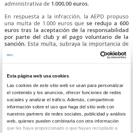
administrativa de
1.000,00 euros.
En respuesta a la infracción, la AEPD propuso
una multa de 1.000 euros que
se redujo a 600
euros tras la aceptación de la responsabilidad
por parte del club y el pago voluntario de la
sanción
. Esta multa, subraya la importancia de
que las organizaciones cumplan con las
normativas de protección de datos, ya que el
incumplimiento de la ley puede resultar en
consecuencias económicas, así como en daños a
Esta página web usa cookies
la reputación de la entidad.
Las cookies de este sitio web se usan para personalizar
El caso de este Club nos recuerda que la
el contenido y los anuncios, ofrecer funciones de redes
protección de datos no es una cuestión
sociales y analizar el tráfico. Además, compartimos
secundaria, sino una responsabilidad crucial
información sobre el uso que haga del sitio web con
para cualquier organización. El incumplimiento
nuestros partners de redes sociales, publicidad y análisis
de las normativas de protección de datos puede
web, quienes pueden combinarla con otra información
tener consecuencias graves, tanto en términos
que les haya proporcionado o que hayan recopilado a
legales como en la confianza que los miembros