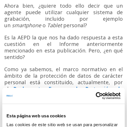
Ahora bien, ¿quiere todo ello decir que un
agente puede utilizar cualquier sistema de
grabación, incluido por ejemplo
un
smartphone
o
Tablet
personal?
Es la AEPD la que nos ha dado respuesta a esta
cuestión en el Informe anteriormente
mencionado en esta publicación. Pero, ¿en qué
sentido?
Como ya sabemos, el marco normativo en el
ámbito de la protección de datos de carácter
personal está constituido, actualmente, por
el
Reglamento Europeo de Protección de
Datos
(en adelante RGPD), así como por la
Ley
3/2018, de 5 de diciembre, de Protección de
Datos Personales y garantía de los derechos
digitales
(en adelante LOPDGDD).
Esta página web usa cookies
Las cookies de este sitio web se usan para personalizar