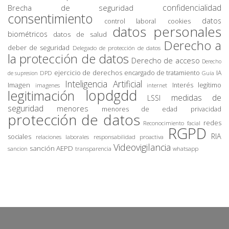
confidencialidad
Brecha de seguridad
consentimiento
datos
control laboral
cookies
datos personales
biométricos
datos de salud
Derecho a
deber de seguridad
Delegado de protección de datos
la protección de datos
Derecho de acceso
Derecho
ejercicio de derechos
encargado de tratamiento
IA
DPD
de supresion
Guía
Inteligencia Artificial
Imagen
Interés legítimo
imagenes
internet
lopdgdd
legitimación
medidas de
LSSI
seguridad
menores
privacidad
menores de edad
protección de datos
redes
Reconocimiento facial
RGPD
RIA
sociales
relaciones laborales
responsabilidad proactiva
Videovigilancia
sanción AEPD
sancion
transparencia
whatsapp