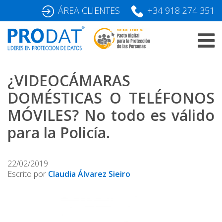
Skip
ÁREA CLIENTES
+34 918 274 351
to
content
¿VIDEOCÁMARAS
DOMÉSTICAS O TELÉFONOS
MÓVILES? No todo es válido
para la Policía.
22/02/2019
Escrito por
Claudia Álvarez Sieiro