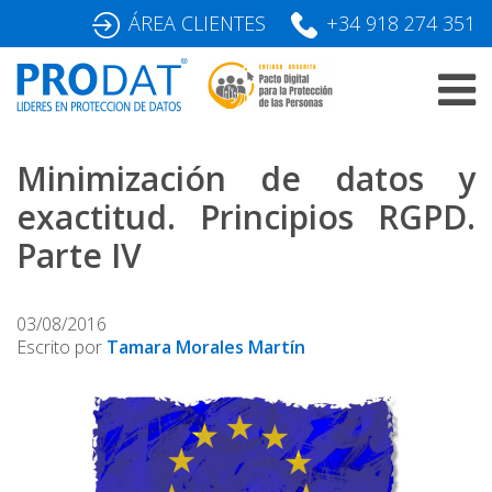
Skip
ÁREA CLIENTES
+34 918 274 351
to
content
Minimización de datos y
exactitud. Principios RGPD.
Parte IV
03/08/2016
Escrito por
Tamara Morales Martín