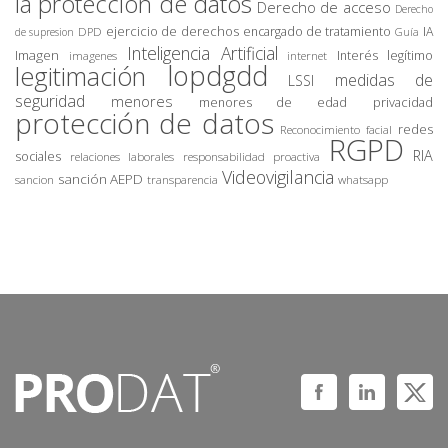
la protección de datos
Derecho de acceso
Derecho
ejercicio de derechos
encargado de tratamiento
IA
DPD
de supresion
Guía
Inteligencia Artificial
Imagen
Interés legítimo
imagenes
internet
lopdgdd
legitimación
medidas de
LSSI
seguridad
menores
privacidad
menores de edad
protección de datos
redes
Reconocimiento facial
RGPD
RIA
sociales
relaciones laborales
responsabilidad proactiva
Videovigilancia
sanción AEPD
sancion
transparencia
whatsapp