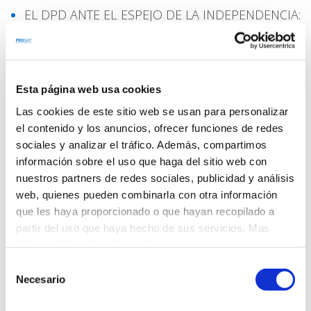
EL DPD ANTE EL ESPEJO DE LA INDEPENDENCIA:
POR QUÉ NO PUEDE SER JUEZ Y PARTE
Categorías
Esta página web usa cookies
Administración pública
Las cookies de este sitio web se usan para personalizar
Administradores de Fincas
el contenido y los anuncios, ofrecer funciones de redes
AEPD
sociales y analizar el tráfico. Además, compartimos
Ámbito Escolar
información sobre el uso que haga del sitio web con
Ámbito religioso
nuestros partners de redes sociales, publicidad y análisis
Ámbito sanitario
web, quienes pueden combinarla con otra información
Anonimización
que les haya proporcionado o que hayan recopilado a
Blog
Brecha de seguridad
partir del uso que haya hecho de sus servicios. Mas
BYOD
información, pulsando
aquí
.
Canal de denuncias
Selección
Canal Etico
Necesario
de
Categoría de pruebas
consentimiento
Certificado antecedentes penales