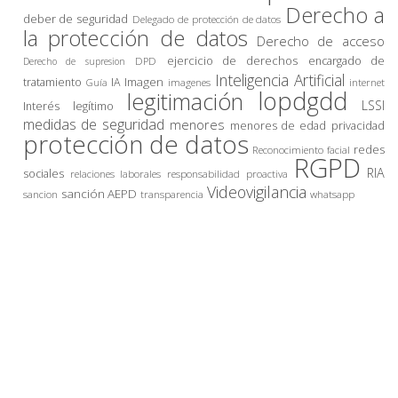
Derecho a
deber de seguridad
Delegado de protección de datos
la protección de datos
Derecho de acceso
ejercicio de derechos
encargado de
DPD
Derecho de supresion
Inteligencia Artificial
Imagen
tratamiento
IA
imagenes
internet
Guía
lopdgdd
legitimación
LSSI
Interés legítimo
medidas de seguridad
menores
privacidad
menores de edad
protección de datos
redes
Reconocimiento facial
RGPD
RIA
sociales
relaciones laborales
responsabilidad proactiva
Videovigilancia
sanción AEPD
sancion
transparencia
whatsapp