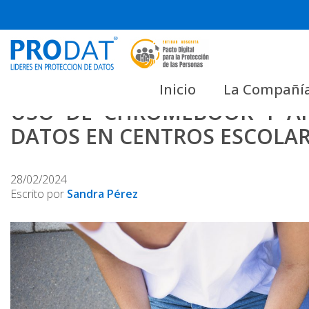
Skip
to
content
Inicio
La Compañí
USO DE CHROMEBOOK Y AP
DATOS EN CENTROS ESCOLARE
28/02/2024
Escrito por
Sandra Pérez