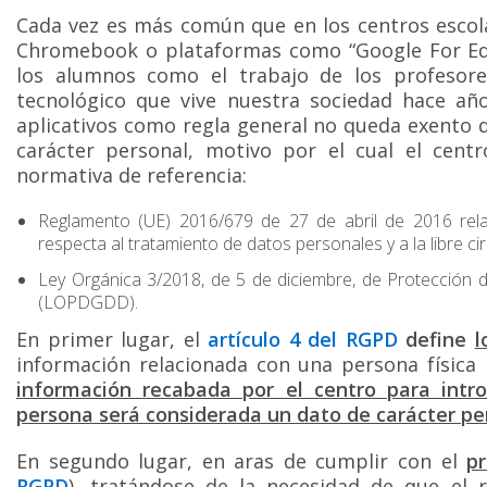
Cada vez es más común que en los centros escola
Chromebook o plataformas como “Google For Educ
los alumnos como el trabajo de los profesor
tecnológico que vive nuestra sociedad hace años
aplicativos como regla general no queda exento d
carácter personal, motivo por el cual el cent
normativa de referencia:
Reglamento (UE) 2016/679 de 27 de abril de 2016 relat
respecta al tratamiento de datos personales y a la libre c
Ley Orgánica 3/2018, de 5 de diciembre, de Protección d
(LOPDGDD).
En primer lugar, el
artículo 4 del RGPD
define
l
información relacionada con una persona física i
información recabada por el centro para intro
persona será considerada un dato de carácter pe
En segundo lugar, en aras de cumplir con el
pr
RGPD
), tratándose de la necesidad de que el 