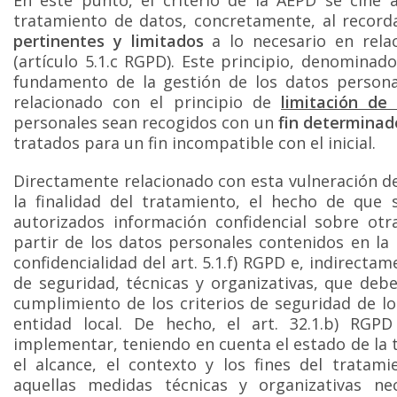
En este punto, el criterio de la AEPD se ciñe a
tratamiento de datos, concretamente, al record
pertinentes y limitados
a lo necesario en relac
(artículo 5.1.c RGPD). Este principio, denominad
fundamento de la gestión de los datos persona
relacionado con el principio de
limitación de 
personales sean recogidos con un
fin determinado
tratados para un fin incompatible con el inicial.
Directamente relacionado con esta vulneración de
la finalidad del tratamiento, el hecho de que
autorizados información confidencial sobre otra
partir de los datos personales contenidos en la 
confidencialidad del art. 5.1.f) RGPD e, indirecta
de seguridad, técnicas y organizativas, que deb
cumplimiento de los criterios de seguridad de l
entidad local. De hecho, el art. 32.1.b) RGP
implementar, teniendo en cuenta el estado de la té
el alcance, el contexto y los fines del tratam
aquellas medidas técnicas y organizativas nec