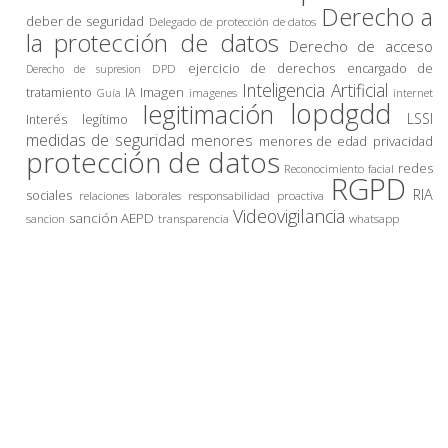
Derecho a
deber de seguridad
Delegado de protección de datos
la protección de datos
Derecho de acceso
ejercicio de derechos
encargado de
DPD
Derecho de supresion
Inteligencia Artificial
Imagen
tratamiento
IA
imagenes
internet
Guía
lopdgdd
legitimación
LSSI
Interés legítimo
medidas de seguridad
menores
privacidad
menores de edad
protección de datos
redes
Reconocimiento facial
RGPD
RIA
sociales
relaciones laborales
responsabilidad proactiva
Videovigilancia
sanción AEPD
sancion
transparencia
whatsapp