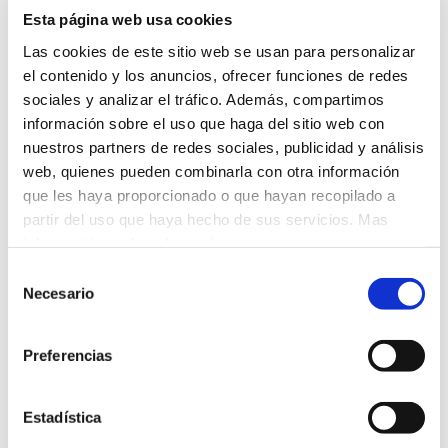
citaciones y notificaciones de toda índole
Esta página web usa cookies
relacionadas con la comunidad.
Las cookies de este sitio web se usan para personalizar
el contenido y los anuncios, ofrecer funciones de redes
En defecto de esta comunicación se tendrá por
sociales y analizar el tráfico. Además, compartimos
domicilio para citaciones y notificaciones el piso
información sobre el uso que haga del sitio web con
o local perteneciente a la comunidad, surtiendo
nuestros partners de redes sociales, publicidad y análisis
plenos efectos jurídicos las entregadas al
ocupante del mismo.
web, quienes pueden combinarla con otra información
que les haya proporcionado o que hayan recopilado a
Si intentada una citación o notificación al
partir del uso que haya hecho de sus servicios. Mas
propietario fuese imposible practicarla en el
información, pulsando
aquí
.
lugar prevenido en el párrafo anterior, se
Selección
entenderá realizada mediante la colocación de la
Necesario
de
comunicación correspondiente en el tablón de
consentimiento
anuncios de la comunidad, o en lugar visible de
uso general habilitado al efecto, con diligencia
Preferencias
expresiva de la fecha y motivos por los que se
procede a esta forma de notificación, firmada
Estadística
por quien ejerza las funciones de Secretario de la
comunidad, con el visto bueno del Presidente. La