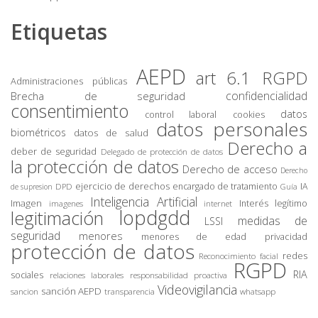
Etiquetas
AEPD
art 6.1 RGPD
Administraciones públicas
confidencialidad
Brecha de seguridad
consentimiento
datos
control laboral
cookies
datos personales
biométricos
datos de salud
Derecho a
deber de seguridad
Delegado de protección de datos
la protección de datos
Derecho de acceso
Derecho
ejercicio de derechos
encargado de tratamiento
IA
DPD
de supresion
Guía
Inteligencia Artificial
Imagen
Interés legítimo
imagenes
internet
lopdgdd
legitimación
medidas de
LSSI
seguridad
menores
privacidad
menores de edad
protección de datos
redes
Reconocimiento facial
RGPD
RIA
sociales
relaciones laborales
responsabilidad proactiva
Videovigilancia
sanción AEPD
sancion
transparencia
whatsapp