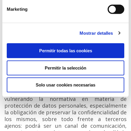
notificación practicada de esta forma producirá
Marketing
plenos efectos jurídicos en el plazo de tres días
naturales
”.
En el presente caso la exposición de los datos
Mostrar detalles
personales de los reclamantes en el ascensor de
la comunidad no obedece a los supuestos
Permitir todas las cookies
expuestos en la Ley de Propiedad Horizontal.
Por último, concluye la AEPD manifestando que
Permitir la selección
aunque se haya acordado que el ascensor es el
lugar de comunicación que han decidido utilizar
los vecinos y/o los socios cooperativistas, no
Solo usar cookies necesarias
significa que dichas comunicaciones se realicen
vulnerando la normativa en materia de
protección de datos personales, especialmente
la obligación de preservar la confidencialidad de
los mismos, sobre todo frente a terceros
ajenos: podrá ser un canal de comunicación,