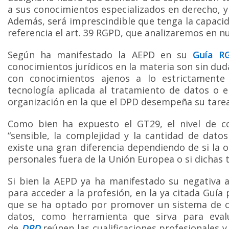
a sus conocimientos especializados en derecho, y
Además, será imprescindible que tenga la capaci
referencia el art. 39 RGPD, que analizaremos en n
Según ha manifestado la AEPD en su
Guía R
conocimientos jurídicos en la materia son sin du
con conocimientos ajenos a lo estrictamente
tecnología aplicada al tratamiento de datos o e
organización en la que el DPD desempeña su tarea
Como bien ha expuesto el GT29, el nivel de c
“sensible, la complejidad y la cantidad de dato
existe una gran diferencia dependiendo de si la 
personales fuera de la Unión Europea o si dichas 
Si bien la AEPD ya ha manifestado su negativa 
para acceder a la profesión, en la ya citada Guí
que se ha optado por promover un sistema de ce
datos, como herramienta que sirva para eval
de
DPD
reúnen las cualificaciones profesionales 