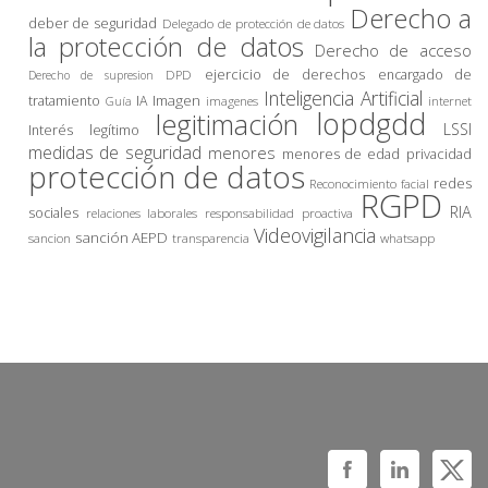
Derecho a
deber de seguridad
Delegado de protección de datos
la protección de datos
Derecho de acceso
ejercicio de derechos
encargado de
DPD
Derecho de supresion
Inteligencia Artificial
Imagen
tratamiento
IA
imagenes
internet
Guía
lopdgdd
legitimación
LSSI
Interés legítimo
medidas de seguridad
menores
privacidad
menores de edad
protección de datos
redes
Reconocimiento facial
RGPD
RIA
sociales
relaciones laborales
responsabilidad proactiva
Videovigilancia
sanción AEPD
sancion
transparencia
whatsapp