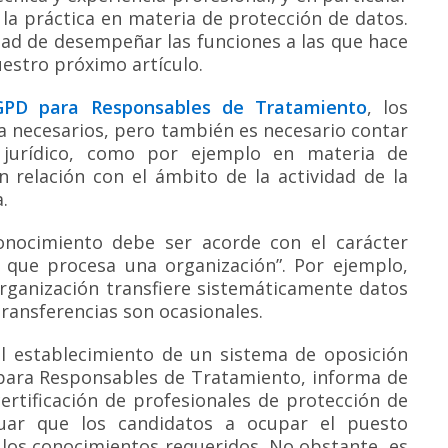
 la práctica en materia de protección de datos.
dad de desempeñar las funciones a las que hace
uestro próximo artículo.
GPD para Responsables de Tratamiento
, los
da necesarios, pero también es necesario contar
 jurídico, como por ejemplo en materia de
n relación con el ámbito de la actividad de la
.
onocimiento debe ser acorde con el carácter
s que procesa una organización”. Por ejemplo,
organización transfiere sistemáticamente datos
transferencias son ocasionales.
al establecimiento de un sistema de oposición
a para Responsables de Tratamiento, informa de
rtificación de profesionales de protección de
uar que los candidatos a ocupar el puesto
y los conocimientos requeridos. No obstante, es