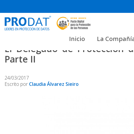
Skip
to
content
Inicio
La Compañí
El Delegado de Protección 
Parte II
24/03/2017
Escrito por
Claudia Álvarez Sieiro